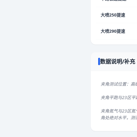
大喷250提速
大喷290提速
数据说明/补充
夹角测试位置：高
夹角平跑与23区
夹角氮气与23区氮
角处绝对水平，测