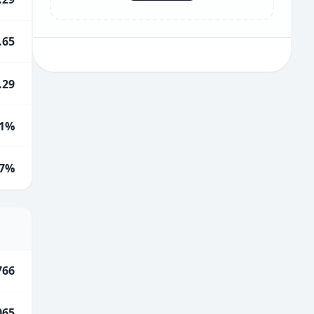
.65
.29
1%
.7%
766
065