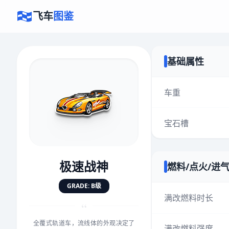
飞车
图鉴
基础属性
×
评价赛车
车重
宝石槽
速度
5.0分
★
★
★
★
★
★
★
★
★
★
极速战神
燃料/点火/进
对抗
5.0分
GRADE: B级
★
★
★
★
★
★
★
★
★
★
满改燃料时长
“
全覆式轨道车，流线体的外观决定了
手感
5.0分
满改燃料强度