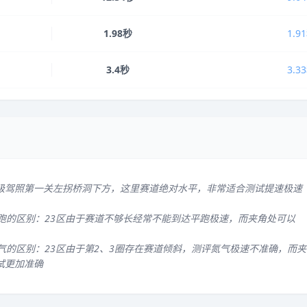
1.98秒
1.9
3.4秒
3.3
级驾照第一关左拐桥洞下方，这里赛道绝对水平，非常适合测试提速极速
平跑的区别：23区由于赛道不够长经常不能到达平跑极速，而夹角处可以
气的区别：23区由于第2、3圈存在赛道倾斜，测评氮气极速不准确，而夹
试更加准确