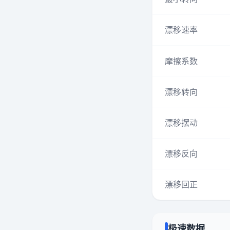
漂移速率
摩擦系数
漂移转向
漂移摆动
漂移反向
漂移回正
极速数据