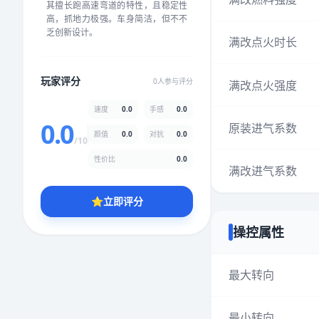
其擅长跑高速弯道的特性，且稳定性
★
★
★
★
★
★
★
★
★
★
高，抓地力极强。车身简洁，但不不
乏创新设计。
满改点火时长
颜值
5.0分
玩家评分
0人参与评分
满改点火强度
★
★
★
★
★
★
★
★
★
★
速度
0.0
手感
0.0
0.0
原装进气系数
颜值
0.0
对抗
0.0
性价比
5.0分
/10
★
★
★
★
★
★
★
★
★
★
性价比
0.0
满改进气系数
⭐
立即评分
* 综合评分为玩家评分结果，速度占比0%，手感占比0%，对抗占比
0%，性价比占比0%，颜值占比0%
操控属性
提交评分
最大转向
最小转向