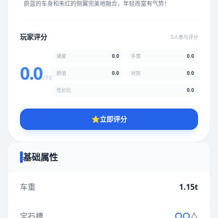
蔚蓝的车身和朱红的侧翼完美地融合，年轻而富有气势！
★
★
★
★
★
★
★
★
★
★
玩家评分
0人参与评分
颜值
5.0分
速度
0.0
手感
0.0
★
★
★
★
★
★
★
★
★
★
0.0
颜值
0.0
对抗
0.0
/10
性价比
0.0
性价比
5.0分
★
★
★
★
★
★
★
★
★
★
⭐
立即评分
* 综合评分为玩家评分结果，速度占比0%，手感占比0%，对抗占
比0%，性价比占比0%，颜值占比0%
基础属性
提交评分
车重
1.15t
宝石槽