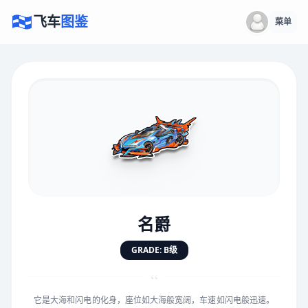
飞车
图鉴
菜单
×
评价赛车
速度
5.0分
★
★
★
★
★
★
★
★
★
★
名爵
对抗
5.0分
GRADE: B级
★
★
★
★
★
★
★
★
★
★
“
它是大海和闪电的化身，座位如大海般宽阔，车速如闪电般迅速。
手感
5.0分