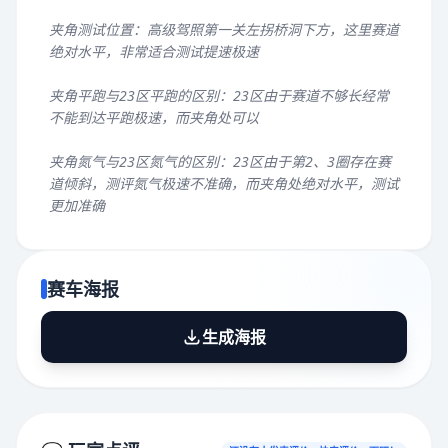
夹角测试位置：高级驾照第一关左拐桥洞下方，这里赛道
绝对水平，非常适合测试提速极速
夹角平跑与23区平跑的区别：23区由于赛道不够长经常
不能到达平跑极速，而夹角处可以
夹角氮气与23区氮气的区别：23区由于第2、3圈存在赛
道倾斜，测评氮气极速不准确，而夹角处绝对水平，测试
更加准确
赛车海报
生成海报