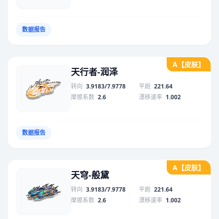
数据报告
A【皮肤】
天行者-润泽
转向
3.9183/7.9778
平跑
221.64
摩擦系数
2.6
漂移速率
1.002
数据报告
A【皮肤】
天穹-般黛
转向
3.9183/7.9778
平跑
221.64
摩擦系数
2.6
漂移速率
1.002