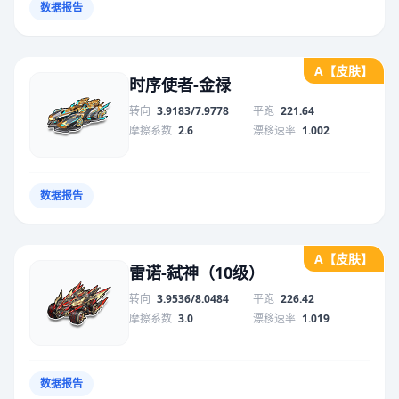
数据报告
A【皮肤】
时序使者-金禄
转向
3.9183/7.9778
平跑
221.64
摩擦系数
2.6
漂移速率
1.002
数据报告
A【皮肤】
雷诺-弑神（10级）
转向
3.9536/8.0484
平跑
226.42
摩擦系数
3.0
漂移速率
1.019
数据报告